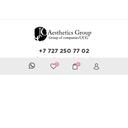
+7 727 250 77 02
Звонок по Казахстану бесплатный
0
0
Разработка сайта — Zerone Technology
IT shalman
Принимаем к оплате
Следите за нами