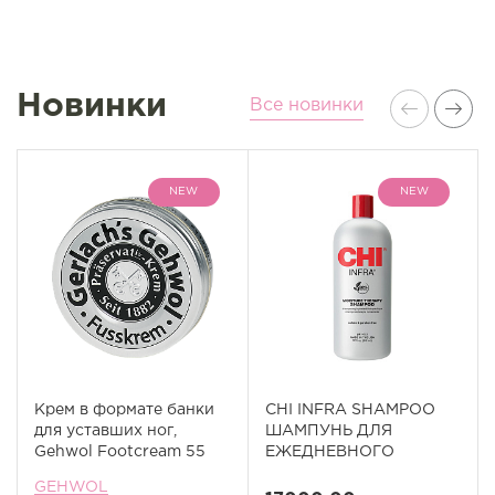
Новинки
Все новинки
NEW
NEW
Крем в формате банки
CHI INFRA SHAMPOO
для уставших ног,
ШАМПУНЬ ДЛЯ
Gehwol Footcream 55
ЕЖЕДНЕВНОГО
мл
ИСПОЛЬЗОВАНИЯ
GEHWOL
355мл