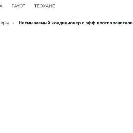
A
PAYOT
TEOXANE
неры
Несмываемый кондиционер с эфф против завитков 
Несмываемый
завитков NEW
Leave-In Co 
14 000 тенге
НЕ
Бренд:
NEWSHA
Описание
Кондиционер NEWSHA -