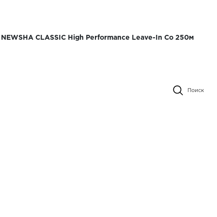
NEWSHA CLASSIC High Performance Leave-In Co 250м
 кондиционер с эфф против
Поиск
SHA CLASSIC High Performance
250м
Т В НАЛИЧИИ
 это эффективный спрей-кондиционер. Кондиционер