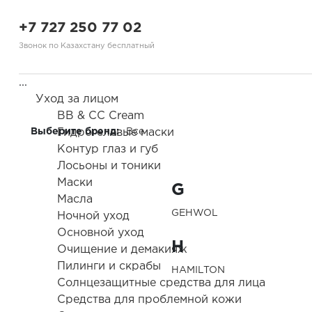
+7 727 250 77 02
Звонок по Казахстану бесплатный
...
Уход за лицом
BB & CC Cream
Выберите бренд:
Гидрогелевые маски
Все
Контур глаз и губ
Здравствуйте! Что вы ищете?
Лосьоны и тоники
Маски
G
Масла
GEHWOL
Ночной уход
Основной уход
H
Очищение и демакияж
Пилинги и скрабы
HAMILTON
Солнцезащитные средства для лица
Средства для проблемной кожи