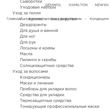
Сыворотки
GEHWOL
HAMILTON
NEWSH
Уходовые наборы
Уход за телом
Антицеллюлитные средства
Главная
Каталог
Уход за волосами
Кондицио
Дезодоранты
Для душа и ванной
Для ног
Для рук
Лосьоны и кремы
Масла
Пилинги и скрабы
Солнцезащитные средства
Уход за волосами
Кондиционеры
Маски и лечение
Приборы для укладки волос
Средства для укладки
Термозащитные средства
Тонирующие профессиональные маски