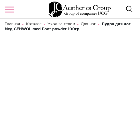
Главная
Каталог
Уход за телом
Для ног
Пудра для ног
Войти
/
Регистрация
Мед GEHWOL med Foot powder 100гр
Здравствуйте! Что вы ищете?
КАТАЛОГ
БРЕНДЫ
КОНТАКТЫ
О МАГАЗИНЕ
ДОСТАВКА И ОПЛАТА
АКЦИИ