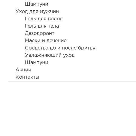
Шампуни
Уход 
Категории
Уход для мужчин
Гель для волос
Уход за лицом (1)
Гель для тела
Солнцезащитные средства для
Дезодорант
лица (1)
Маски и лечение
Уход за телом (2)
Средства до и после бритья
Солнцезащитные средства (2)
Увлажняющий уход
Шампуни
Фильтр
Акции
Контакты
HAMILT
FACE CR
ежеднев