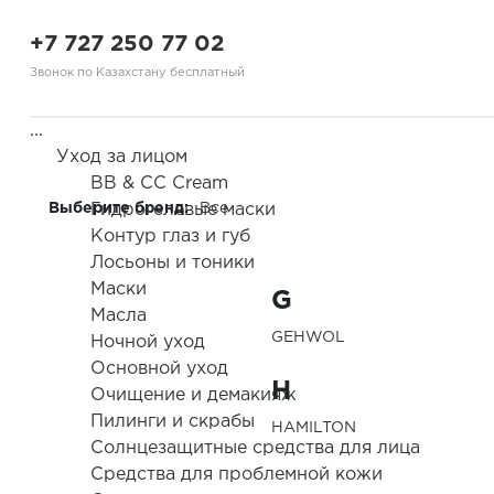
+7 727 250 77 02
Звонок по Казахстану бесплатный
...
Уход за лицом
BB & CC Cream
Выберите бренд:
Гидрогелевые маски
Все
Контур глаз и губ
Здравствуйте! Что вы ищете?
Лосьоны и тоники
Маски
G
Масла
GEHWOL
Ночной уход
Основной уход
H
Очищение и демакияж
Пилинги и скрабы
HAMILTON
Солнцезащитные средства для лица
Средства для проблемной кожи