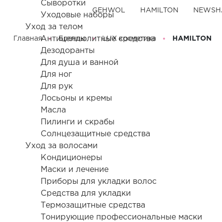
Сыворотки
GEHWOL
HAMILTON
NEWSH
Уходовые наборы
Уход за телом
Антицеллюлитные средства
Главная
Бренды
LUX косметика
HAMILTON
Дезодоранты
Для душа и ванной
Для ног
Для рук
Лосьоны и кремы
Масла
Пилинги и скрабы
Солнцезащитные средства
Уход за волосами
Кондиционеры
Маски и лечение
Приборы для укладки волос
Товары HAMILTON в нашем мага
Средства для укладки
Термозащитные средства
Тонирующие профессиональные маски