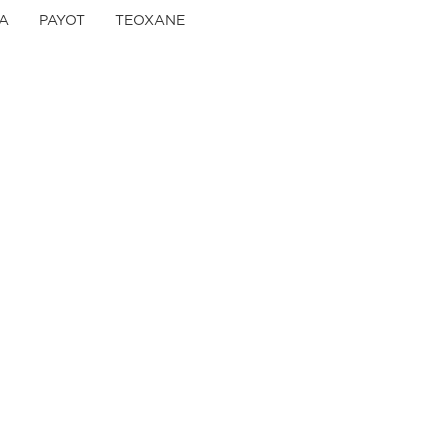
A
PAYOT
TEOXANE
зине